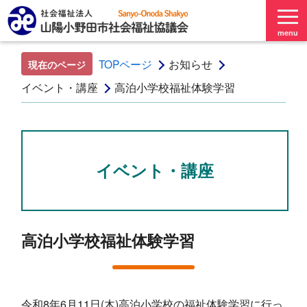
menu
TOPページ
お知らせ
現在のページ
イベント・講座
高泊小学校福祉体験学習
イベント・講座
高泊小学校福祉体験学習
令和
8
年
6
月
11
日
(
木
)
高泊小学校の福祉体験学習に行っ